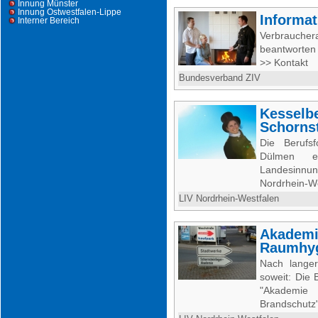
Innung Münster
Innung Ostwestfalen-Lippe
Informat
Interner Bereich
Verbraucher
beantworten
>> Kontakt
Bundesverband ZIV
Kesselbe
Schorns
Die Berufsf
Dülmen e
Landesinnu
Nordrhein-We
LIV Nordrhein-Westfalen
Akademi
Raumhyg
Nach lange
soweit: Die 
"Akademie
Brandschutz" 