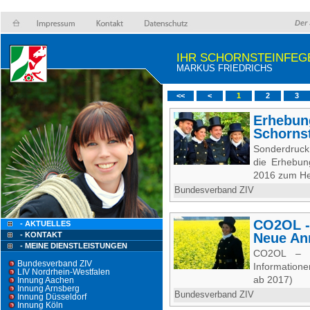
Der 
IHR SCHORNSTEINFEG
MARKUS FRIEDRICHS
<<
<
1
2
3
Erhebun
Schorns
Sonderdruck
die Erhebun
2016 zum He
Bundesverband ZIV
CO2OL -
- AKTUELLES
- KONTAKT
Neue An
- MEINE DIENSTLEISTUNGEN
CO2OL – 
Bundesverband ZIV
Information
LIV Nordrhein-Westfalen
ab 2017)
Innung Aachen
Innung Arnsberg
Bundesverband ZIV
Innung Düsseldorf
Innung Köln